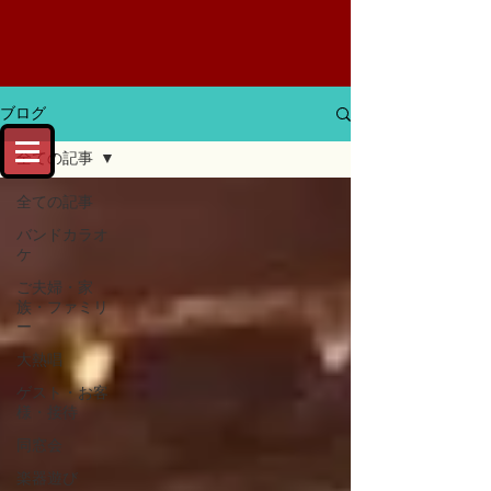
ブログ
全ての記事
全ての記事
バンドカラオ
ケ
ご夫婦・家
族・ファミリ
ー
大熱唱
ゲスト・お客
様・接待
同窓会
楽器遊び