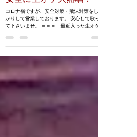
2020年10月21日
読了時間: 1分
安全に生オケ大熱唱！
コロナ禍ですが、安全対策・飛沫対策をしっ
かりして営業しております。 安心して歌っ
て下さいませ。 ＝＝＝ 最近入った生オケ
曲 ＝＝＝ あいみょん「裸の心」 ケツメイ
シ「さくら」 瑛人「香水」 ​ DISH//「ねこ」
菅田将暉「まちがいさがし」...