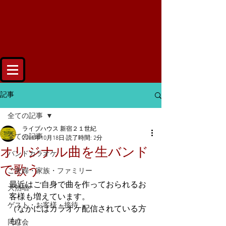
記事
全ての記事
ライブハウス 新宿２１世紀
全ての記事
2019年10月18日
読了時間: 2分
オリジナル曲を生バンド
バンドカラオケ
で歌う
ご夫婦・家族・ファミリー
最近はご自身で曲を作っておられるお
大熱唱
客様も増えています。
ゲスト・お客様・接待
（なかにはカラオケ配信されている方
も）
同窓会