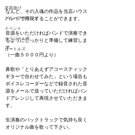
楽器遊び
なんと、その入魂の作品を当店ハウス
グループサウンズ
バンドで再現することができます。
イベント
音源をいただければバンドで演奏でき
オリジナル曲
るようにしっかりと準備して練習しま
す。
ビートルズ
（一曲５０００円より）
鼻歌や「とりあえずアコースティック
ギターで合わせてみた」という場合も
ボイスレコーダーなどで録音された音
源をメールで送っていただければバン
ドアレンジして再現させていただきま
す。
生演奏のバックトラックで気持ち良く
オリジナル曲を歌って下さい。