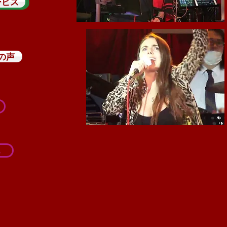
ービス
の声
像