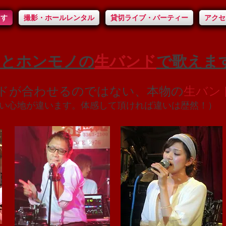
ます
撮影・ホールレンタル
貸切ライブ・パーティー
アクセ
んとホンモノの
生バンド
で歌えま
ドが合わせるのではない、本物の
生バン
い心地が違います。体感して頂ければ違いは歴然！）