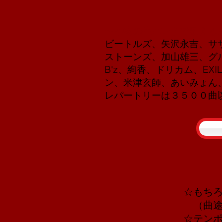
〜本物の生バンドで歌える
ビートルズ、矢沢永吉、サ
ストーンズ、加山雄三、グル
B'z、絢香、ドリカム、EXI
ン、米津玄師、あいみょん、
レパートリーは３５００曲
☆もち
（曲途
☆テン