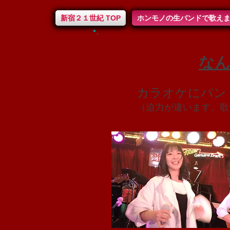
新宿２１世紀 TOP
ホンモノの生バンドで歌え
な
カラオケにバン
（迫力が違います。歌