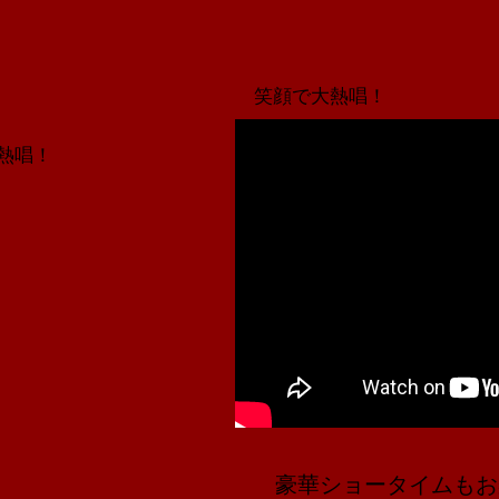
​笑顔で大熱唱！
熱唱！
豪華ショータイムもお