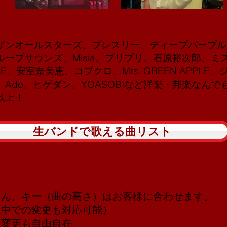
曲〜
ザンオールスターズ、プレスリー、ディープパープル
ープサウンズ、Misia、プリプリ、石原裕次郎、ミ
LE、安室奈美恵、コブクロ、Mrs. GREEN APPL
Ado、ヒゲダン、YOASOBIなど洋楽・邦楽なんで
以上！
生バンドで歌える曲リスト
ろん、キー（曲の高さ）はお客様に合わせます。
中での変更も対応可能）
ポ変更も自由自在。