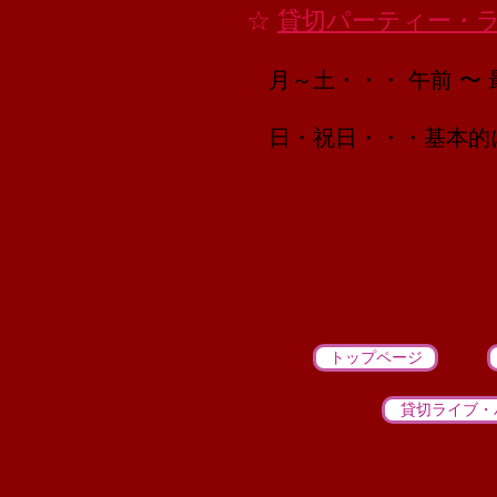
☆
貸切パーティー・
月～土・・・ 午前 〜
日・祝日・・・基本的に
トップページ
貸切ライブ・