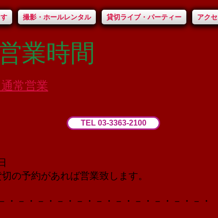
ます
撮影・ホールレンタル
貸切ライブ・パーティー
アクセ
営業時間
る通常営業
TEL 03-3363-2100
日
の予約があれば営業致します。
－・－・－・－・－・－・－・－・－・－・－・