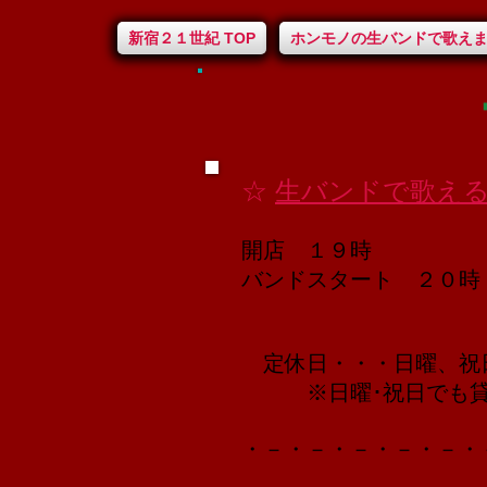
新宿２１世紀 TOP
ホンモノの生バンドで歌え
☆
生バンドで歌え
開店 １９時
​バンドスタート ２０時
定休日・・・日曜、祝
※日曜･祝日でも貸切
・－・－・－・－・－・