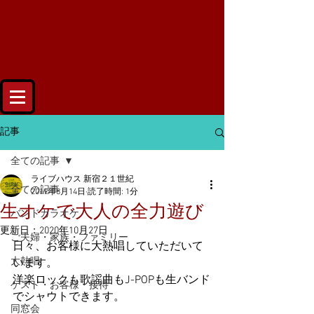
記事
全ての記事
ライブハウス 新宿２１世紀
全ての記事
2019年8月14日
読了時間: 1分
生オケで大人の全力遊び
バンドカラオケ
更新日：
2020年10月27日
ご夫婦・家族・ファミリー
日々、お客様に大熱唱していただいて
大熱唱
います。
洋楽ロックも歌謡曲もJ-POPも生バンド
ゲスト・お客様・接待
でシャウトできます。
同窓会