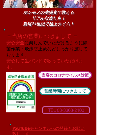
ホンモノの生演奏で歌える
リアルな楽しさ！
新宿21世紀で極上タイム！
＝
当店の営業につきまして
＝
安心安全
に楽しんでいただけるように除
菌作業・飛沫防止策などしっかり施して
おります。
安心して生バンドで歌っていただけま
す。
当店のコロナウイルス対策
営業時間につきまして
TEL 03-3363-2100
YouTubeチャンネルへの登録もお願い
致します