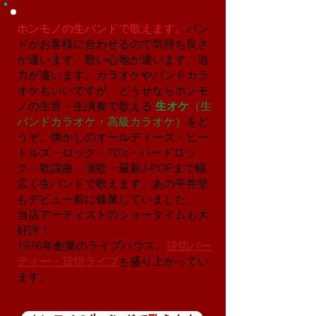
ホンモノの生バンドで歌えます。
バン
ドがお客様に合わせるので気持ち良さ
が違います、歌い心地が違います、迫
力が違います。カラオケやバンドカラ
オケもいいですが、どうせならホンモ
ノの生音・生演奏で歌える
生オケ
（生
バンドカラオケ・高級カラオケ
）
をど
うぞ。
懐かしのオールディーズ・ビー
トルズ・ロック・70's・ハードロッ
ク・歌謡曲・演歌・最新J-POPまで幅
広く生バンドで歌えます。あの平井堅
もデビュー前に修業していました。
当店アーティストのショータイムも大
好評！
​1976年創業のライブハウス。
貸切パー
ティー・貸切ライブ
も盛り上がってい
ます。