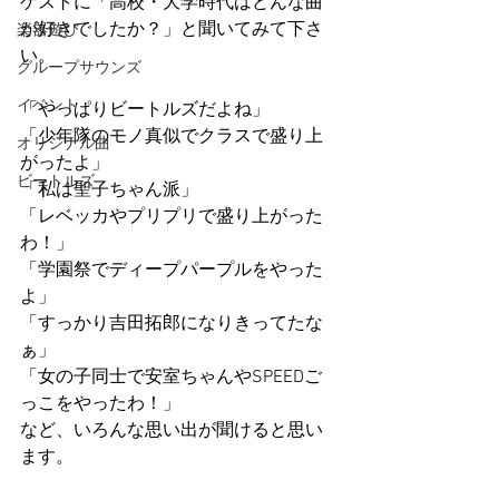
ゲストに「高校・大学時代はどんな曲
が好きでしたか？」と聞いてみて下さ
楽器遊び
い。
グループサウンズ
イベント
「やっぱりビートルズだよね」
「少年隊のモノ真似でクラスで盛り上
オリジナル曲
がったよ」
ビートルズ
「私は聖子ちゃん派」
「レベッカやプリプリで盛り上がった
わ！」
「学園祭でディープパープルをやった
よ」
「すっかり吉田拓郎になりきってたな
ぁ」
「女の子同士で安室ちゃんやSPEEDご
っこをやったわ！」
など、いろんな思い出が聞けると思い
ます。