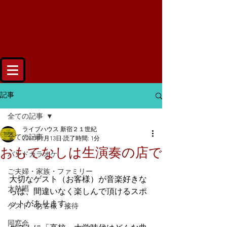
記事
全ての記事
ライブハウス 新宿２１世紀
全ての記事
2017年2月13日
読了時間: 1分
おもてなしは生演奏の店で
バンドカラオケ
ご夫婦・家族・ファミリー
大切なゲスト（お客様）が音楽好きな
大熱唱
らば、間違いなく楽しんで頂けるスポ
ットがあります。
ゲスト・お客様・接待
同窓会