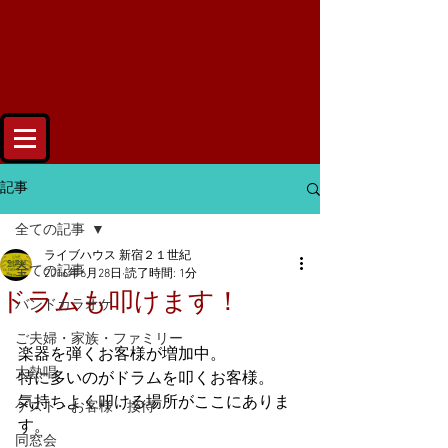
記事
全ての記事
ライブハウス 新宿２１世紀
全ての記事
2016年6月28日
読了時間: 1分
ドラムも叩けます！
バンドカラオケ
ご夫婦・家族・ファミリー
楽器を弾くお客様が増加中。
大熱唱
特に多いのがドラムを叩くお客様。
気持ちよく叩ける場所がここにありま
ゲスト・お客様・接待
す。
同窓会