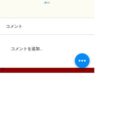
コメント
ビジネスマン・ギターリ
好きな曲をギタ
コメントを追加…
ストが大活躍！
りで決める！
ライブハウス新宿２１世紀
〒160-0023 東京都新宿区西新宿
7-13-5