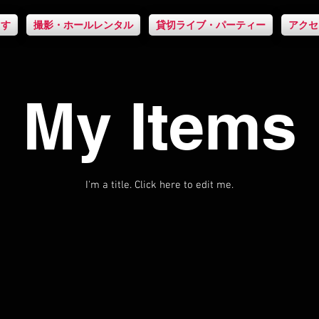
ます
撮影・ホールレンタル
貸切ライブ・パーティー
アクセ
My Items
I'm a title. ​Click here to edit me.