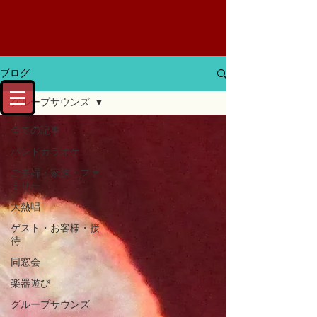
ブログ
グループサウンズ
全ての記事
バンドカラオケ
ご夫婦・家族・ファ
ミリー
大熱唱
ゲスト・お客様・接
待
同窓会
楽器遊び
グループサウンズ