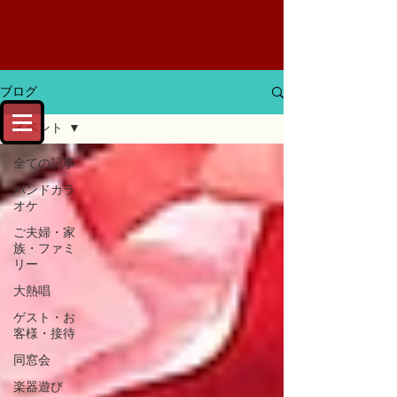
ブログ
イベント
全ての記事
バンドカラ
オケ
ご夫婦・家
族・ファミ
リー
大熱唱
ゲスト・お
客様・接待
同窓会
楽器遊び